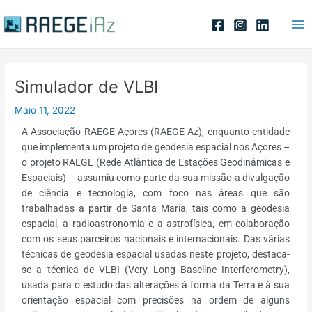
Skip
Post
Ma
to
navigation
Me
content
Simulador de VLBI
Maio 11, 2022
A Associação RAEGE Açores (RAEGE-Az), enquanto entidade
que implementa um projeto de geodesia espacial nos Açores –
o projeto RAEGE (Rede Atlântica de Estações Geodinâmicas e
Espaciais) – assumiu como parte da sua missão a divulgação
de ciência e tecnologia, com foco nas áreas que são
trabalhadas a partir de Santa Maria, tais como a geodesia
espacial, a radioastronomia e a astrofísica, em colaboração
com os seus parceiros nacionais e internacionais. Das várias
técnicas de geodesia espacial usadas neste projeto, destaca-
se a técnica de VLBI (Very Long Baseline Interferometry),
usada para o estudo das alterações à forma da Terra e à sua
orientação espacial com precisões na ordem de alguns