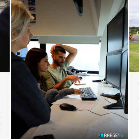
s
u
s
s
e