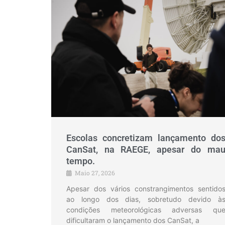
Escolas concretizam lançamento do
CanSat, na RAEGE, apesar do ma
tempo.
Maio 27, 2026
Apesar dos vários constrangimentos sentido
ao longo dos dias, sobretudo devido à
condições meteorológicas adversas qu
dificultaram o lançamento dos CanSat, a