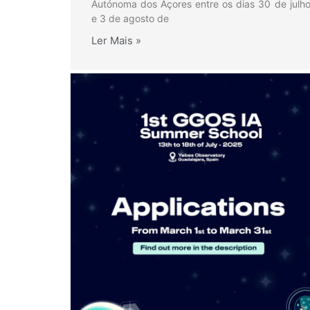
Autónoma dos Açores entre os dias 30 de julh
e 3 de agosto de
Ler Mais »