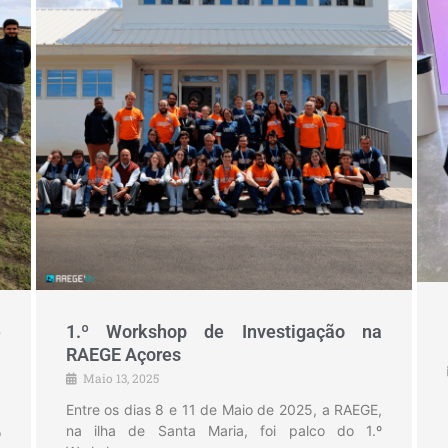
e
1.º Workshop de Investigação na
a
RAEGE Açores
Maio 13, 2025
Entre os dias 8 e 11 de Maio de 2025, a RAEGE,
na ilha de Santa Maria, foi palco do 1.º
o