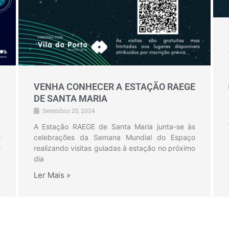
a
VENHA CONHECER A ESTAÇÃO RAEGE
DE SANTA MARIA
Setembro 25, 2024
m
A Estação RAEGE de Santa Maria junta-se às
s
celebrações da Semana Mundial do Espaço
e
realizando visitas guiadas à estação no próximo
dia
Ler Mais »