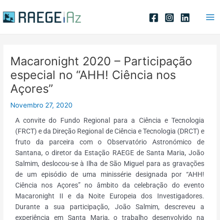
Skip
Post
Ma
to
navigation
Me
content
Macaronight 2020 – Participação
especial no “AHH! Ciência nos
Açores”
Novembro 27, 2020
A convite do Fundo Regional para a Ciência e Tecnologia
(FRCT) e da Direção Regional de Ciência e Tecnologia (DRCT) e
fruto da parceira com o Observatório Astronómico de
Santana, o diretor da Estação RAEGE de Santa Maria, João
Salmim, deslocou-se à Ilha de São Miguel para as gravações
de um episódio de uma minissérie designada por “AHH!
Ciência nos Açores” no âmbito da celebração do evento
Macaronight II e da Noite Europeia dos Investigadores.
Durante a sua participação, João Salmim, descreveu a
experiência em Santa Maria, o trabalho desenvolvido na