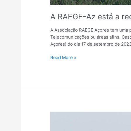
A RAEGE-Az está a rec
A Associação RAEGE Açores tem uma po
Telecomunicações ou áreas afins. Caso 
Açores) do dia 17 de setembro de 2023.
Read More »
Visita
de
Fátima