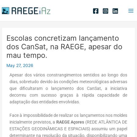
Skip
Post
Ma
to
navigation
Me
content
Escolas concretizam lançamento
dos CanSat, na RAEGE, apesar do
mau tempo.
May 27, 2026
Apesar dos vários constrangimentos sentidos ao longo dos
dias, sobretudo devido às condições meteorológicas adversas
que dificultaram o lançamento dos CanSat, a iniciativa
decorreu com sucesso graças à rápida capacidade de
adaptação das entidades envolvidas.
Face à impossibilidade de realizar os lançamentos nos moldes
inicialmente previstos, a
RAEGE Açores
(REDE ATLÂNTICA DE
ESTAÇÕES GEODINÂMICAS E ESPACIAIS) assumiu um papel
determinante na resolução da situação, disponibilizando uma